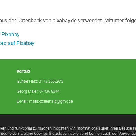
 aus der Datenbank von pixabay.de verwendet. Mitunter folg
 Pixabay
oto auf Pixabay
Kontakt
Günter Nerz: 0172 2652973
Georg Maier: 07436 8344
E-Mail:
mshk-zollernalb@gmx.de
ern und funktional zu machen, möchten wir Informationen über Ihren Besuch i
 entscheiden, welche Cookies Sie zulasen wollen und können auch der Verwend